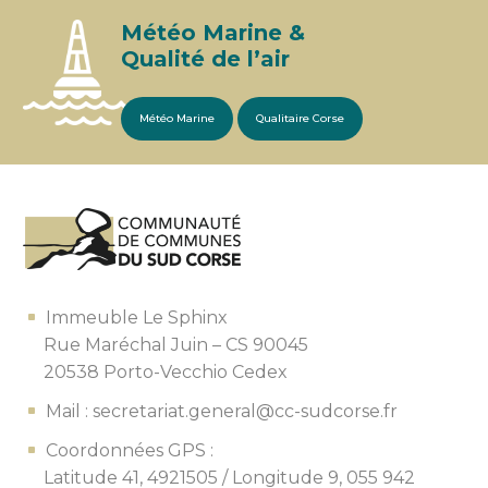
Météo Marine &
Qualité de l’air
Météo Marine
Qualitaire Corse
Immeuble Le Sphinx
Rue Maréchal Juin – CS 90045
20538 Porto-Vecchio Cedex
Mail : secretariat.general@cc-sudcorse.fr
Coordonnées GPS :
Latitude 41, 4921505 /
Longitude 9, 055 942