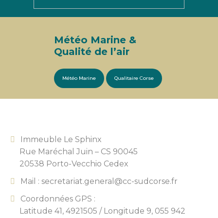
Météo Marine &
Qualité de l’air
Météo Marine
Qualitaire Corse
Immeuble Le Sphinx
Rue Maréchal Juin – CS 90045
20538 Porto-Vecchio Cedex
Mail : secretariat.general@cc-sudcorse.fr
Coordonnées GPS :
Latitude 41, 4921505 /
Longitude 9, 055 942