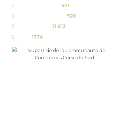
Monacia d’Aullène
521
Pianottoli-Caldarello
928
Porto-Vecchio
11 813
Sotta
1374
0
hectares
Les communes
La ville-centre, Porto – Vecchio, concentre