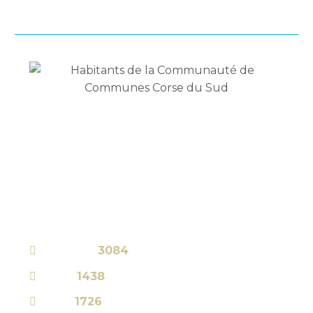
Elle regroupe sept communes qui totalisent
une population d’environ :
0
habitants
Les communes
Bonifacio
3084
Figari
1438
Lecci
1726