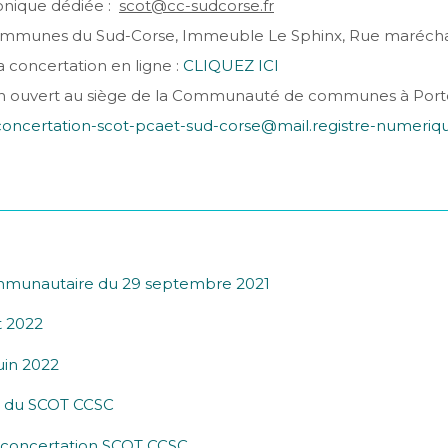
ronique dédiée :
scot@cc-sudcorse.fr
Communes du Sud-Corse, Immeuble Le Sphinx, Rue maréchal
a concertation en ligne :
CLIQUEZ ICI
tion ouvert au siège de la Communauté de communes à Porto-
concertation-scot-pcaet-sud-corse@mail.registre-numeriqu
ommunautaire du 29 septembre 2021
t 2022
uin 2022
re du SCOT CCSC
e concertation SCOT CCSC