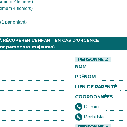
ximum 2 fichiers)
ximum 4 fichiers)
(1 par enfant)
À RÉCUPÉRER L’ENFANT EN CAS D’URGENCE
nt personnes majeures)
PERSONNE 2
NOM
PRÉNOM
LIEN DE PARENTÉ
COORDONNÉES
Domicile
Portable
PERSONNE 4