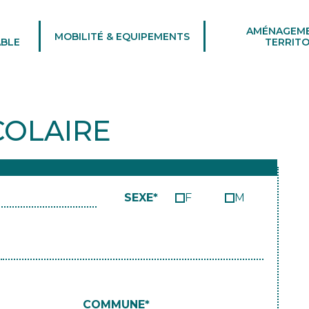
AMÉNAGEM
MOBILITÉ & EQUIPEMENTS
BLE
TERRITO
COLAIRE
SEXE*
F
M
COMMUNE*