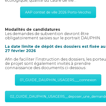
écologique, qualité du cadre de vie…
AAP contrat de ville 2026 Porto-Vecchio
Modalités de candidatures
Les demandes de subvention devront être
obligatoirement saisies sur le portrait DAUPHIN.
La date limite de dépôt des dossiers est fixée au 
27 février 2026
Afin de faciliter l’instruction des dossiers, les porte
de projet sont également invités à prendre
connaissance des documents ci-dessous :
01_GUIDE_DAUPHIN_USAGERS___connexion
02_GUIDE_DAUPHIN_USAGERS__deposer_une_demand